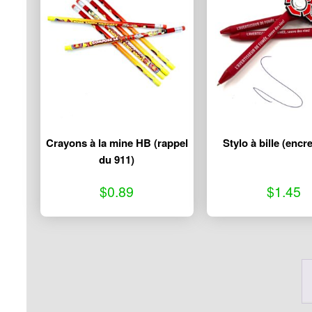
variations.
variat
Les
Les
options
option
peuvent
peuve
être
être
choisies
choisi
sur
sur
la
la
page
page
Crayons à la mine HB (rappel
Stylo à bille (encr
du
du
du 911)
produit
produi
$
0.89
$
1.45