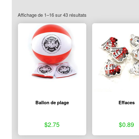
c
t
Affichage de 1–16 sur 43 résultats
u
e
l
l
e
m
e
n
t
v
i
d
Ballon de plage
Effaces
e
.
$
2.75
$
0.89
Ce
Retour