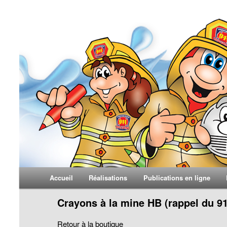
Yvon Larosé
Menu principal
Accueil
Réalisations
Publications en ligne
Aller au contenu principal
Aller au contenu secondaire
Crayons à la mine HB (rappel du 9
Retour à la boutique