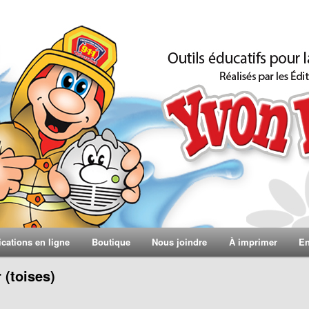
ications en ligne
Boutique
Nous joindre
À imprimer
En
 (toises)