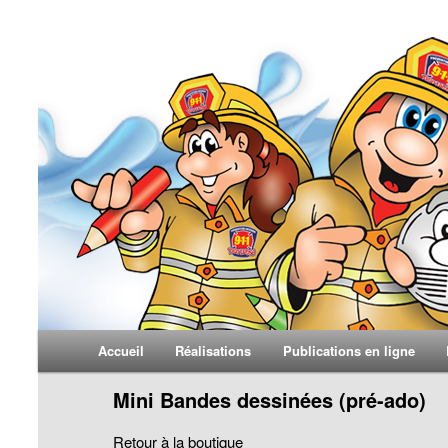
Yvon Larosé
Menu principal
Accueil
Réalisations
Publications en ligne
Aller au contenu principal
Aller au contenu secondaire
Mini Bandes dessinées (pré-ado)
Retour à la boutique